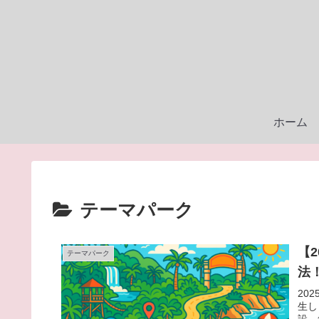
ホーム
テーマパーク
【
テーマパーク
法
20
生し
設、