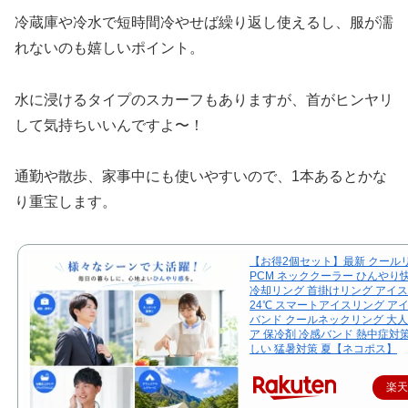
冷蔵庫や冷水で短時間冷やせば繰り返し使えるし、服が濡
れないのも嬉しいポイント。
水に浸けるタイプのスカーフもありますが、首がヒンヤリ
して気持ちいいんですよ〜！
通勤や散歩、家事中にも使いやすいので、1本あるとかな
り重宝します。
【お得2個セット】最新 クール
PCM ネッククーラー ひんやり
冷却リング 首掛けリング アイ
24℃ スマートアイスリング ア
バンド クールネックリング 大人
ア 保冷剤 冷感バンド 熱中症対
しい 猛暑対策 夏【ネコポス】
楽