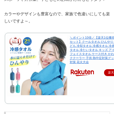
カラーやデザインも豊富なので、家族で色違いにしても楽
しいですよ～。
＼ポイント10倍／【楽天1位獲
セット】クールタオル ひんやり
ども 冷却タオル 冷感タオル 冷
タオル 冷たいタオル キッズ ア
フェイスタオル ケース付き かわ
ククーラー 子供 熱中症対策グッ
対策 花火大会
楽