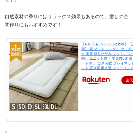
自然素材の香りにはリラックス効果もあるので、癒しの空
間作りにもおすすめです！
【P10倍★6/25 0:00-23:59】
得】 畳 マット シングル セミダ
ル 国産 折りたたみ マットレス 
防止 ユニット畳「 夢見畳5連 
ート付 」 ござ 布団 プレイマッ
ット 置き畳 敷き畳 フローリン
楽