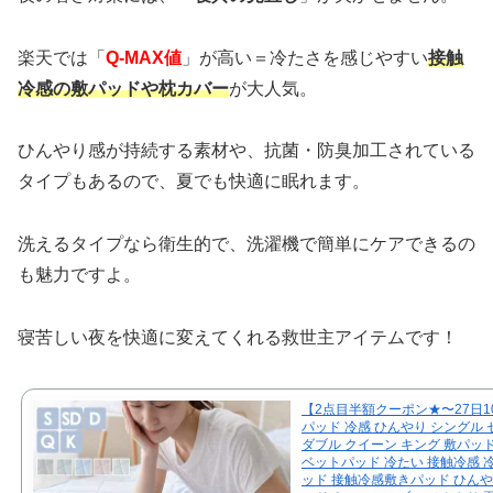
楽天では「
Q-MAX値
」が高い＝冷たさを感じやすい
接触
冷感の敷パッドや枕カバー
が大人気。
ひんやり感が持続する素材や、抗菌・防臭加工されている
タイプもあるので、夏でも快適に眠れます。
洗えるタイプなら衛生的で、洗濯機で簡単にケアできるの
も魅力ですよ。
寝苦しい夜を快適に変えてくれる救世主アイテムです！
【2点目半額クーポン★〜27日1
パッド 冷感 ひんやり シングル
ダブル クイーン キング 敷パッ
ベットパッド 冷たい 接触冷感 
ッド 接触冷感敷きパッド ひん