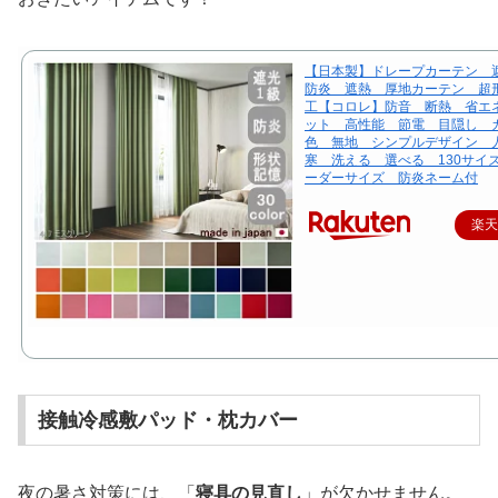
【日本製】ドレープカーテン 
防炎 遮熱 厚地カーテン 超
工【コロレ】防音 断熱 省エ
ット 高性能 節電 目隠し カ
色 無地 シンプルデザイン 
寒 洗える 選べる 130サイ
ーダーサイズ 防炎ネーム付
楽
接触冷感敷パッド・枕カバー
夜の暑さ対策には、「
寝具の見直し
」が欠かせません。