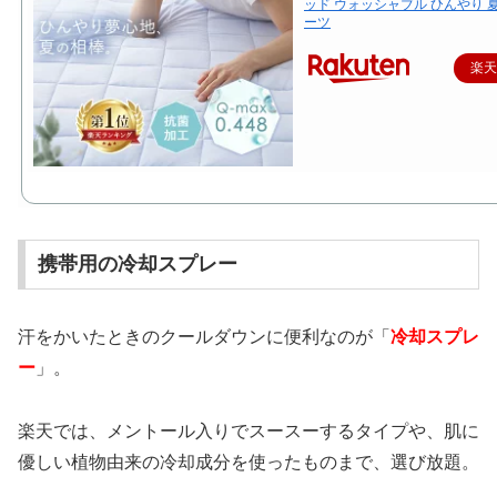
ッド ウォッシャブル ひんやり 夏
ーツ
楽
携帯用の冷却スプレー
汗をかいたときのクールダウンに便利なのが「
冷却スプレ
ー
」。
楽天では、メントール入りでスースーするタイプや、肌に
優しい植物由来の冷却成分を使ったものまで、選び放題。