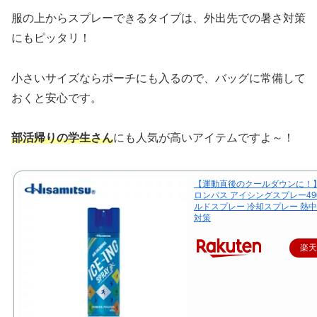
服の上からスプレーできるタイプは、外出先での暑さ対策
にもピッタリ！
小さいサイズならポーチにも入るので、バッグに常備して
おくと安心です。
部活帰りの学生さん
にも人気が高いアイテムですよ～！
【運動直後のクールダウンに！
ロンパス アイシングスプレー490
ルドスプレー 冷却スプレー 熱中
対策
楽